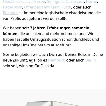
Osnabrück
,
Leverkusen
,
Solingen
,
Darmstadt
,
Herne
,
Paderborn
,
Offenbach am Main
,
Fürth
, oder auch
Bochum
ist immer eine logistische Meisterleistung, die
von Profis ausgeführt werden sollte.
Wir haben
seit
7 Jahren Erfahrungen sammeln
können
, die uns niemand mehr nehmen kann. Wir
haben fast alle Umzugssituation schon durchlebt und
unzählige Umzüge bereits ausgeführt.
Gerne begleiten wir auch Dich auf Deiner Reise in Deine
neue Zukunft, egal ob es
Hamburg
oder auch
Berlin
sein soll, wir sind für Dich da.