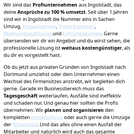
Wir sind das
Profiunternehmen
aus Ingolstadt, das
deine
Ansprüche zu 100 % umsetzt
. Seit über 1 Jahren
sind wir in Ingolstadt die Nummer eins in Sachen
Umzug,
Einpackservice
,
Tresortransport
,
Wohnungsauflösung
und
Entrümpelungen
.
Gerne
übersenden wir dir ein Angebot und du wirst sehen, die
professionelle Lösung ist
weitaus kostengünstiger
, als
du dir es vorgestellt hast.
Ob du jetzt aus privaten Gründen von Ingolstadt nach
Dortmund umziehst oder dein Unternehmen einen
Wechsel des Firmensitzes anstrebt, wir begleiten dich
gerne. Gerade im Businessbereich muss das
Tagesgeschäft
weiterlaufen, Ausfälle sind ineffektiv
und schaden nur. Und genau hier sollten die Profis
übernehmen.
Wir
planen und organisieren
den
kompletten
Firmenumzug
oder auch gerne die Umzüge
der
Mitarbeiter
. Und das alles ohne einen Ausfall der
Mitarbeiter und natürlich wird auch das gesamte