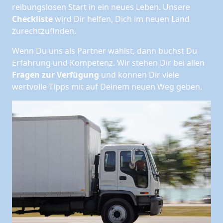
reibungslosen Start in ein neues Leben.
Unsere
Checkliste
wird Dir helfen, Dich im neuen Land
zurechtzufinden.
Wenn Du uns als Partner wählst, dann buchst Du
Erfahrung und Kompetenz. Wir stehen Dir bei allen
Fragen zur Verfügung
und können Dir viele
wertvolle Tipps mit auf Deinem neuen Weg geben.