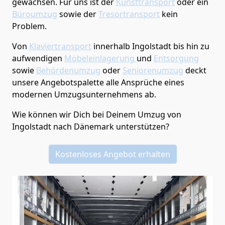
gewachsen. Für uns ist der
Kunsttransport
oder ein
Büroumzug
sowie der
Tresortransport
kein
Problem.
Von
Klaviertransport
innerhalb
Ingolstadt
bis hin zu
aufwendigen
Möbeleinlagerung
und
Entsorgung
sowie
Behördenumzug
oder
Seniorenumzug
deckt
unsere Angebotspalette alle Ansprüche eines
modernen Umzugsunternehmens ab.
Wie können wir Dich bei Deinem Umzug von
Ingolstadt
nach Dänemark
unterstützen?
Kostenloses Angebot erhalten