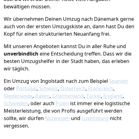
bewältigen müssen.
Wir übernehmen Deinen Umzug nach Dänemark gerne
auch von der ersten Umzugskiste an, dann hast Du den
Kopf für einen strukturierten Neuanfang frei.
Mit unseren Angeboten kannst Du in aller Ruhe und
unverbindlich
eine Entscheidung treffen. Dass wir die
besten Umzugshelfer in der Stadt haben, das erleben
wir täglich.
Ein Umzug von Ingolstadt nach zum Beispiel
Spanien
oder
Portugal
,
Schweiz
,
Österreich
,
Frankreich
,
Niederlande
,
Italien
,
Griechenland
,
Türkei
,
England
,
Schweden
, oder auch
Polen
ist immer eine logistische
Meisterleistung, die von Profis ausgeführt werden
sollte, wir dürfen
Norwegen
und
Luxemburg
nicht
vergessen.