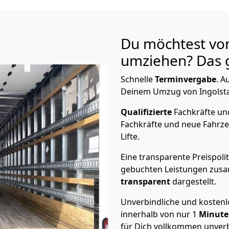
Du möchtest von
umziehen? Das g
Schnelle
Terminvergabe
.
Au
Deinem Umzug von Ingolstad
Qualifizierte
Fachkräfte u
Fachkräfte und neue Fahrze
Lifte.
Eine transparente Preispolit
gebuchten Leistungen zusam
transparent
dargestellt.
Unverbindliche und kosten
innerhalb von nur
1
Minut
für Dich vollkommen unverb