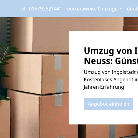
Tel.: 015792621441
europaweite Umzüge
deut
Umzug von I
Neuss: Günst
Umzug von Ingolstadt n
Kostenloses Angebot in
Jahren Erfahrung
Angebot einholen