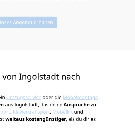
loses Angebot erhalten
g von
Ingolstadt nach
ein
Umzugsservice
oder die
Möbelmontage
en
aus Ingolstadt, das deine
Ansprüche zu
sport
,
Klaviertransport
,
Möbellift
und
ist
weitaus kostengünstiger
, als du dir es