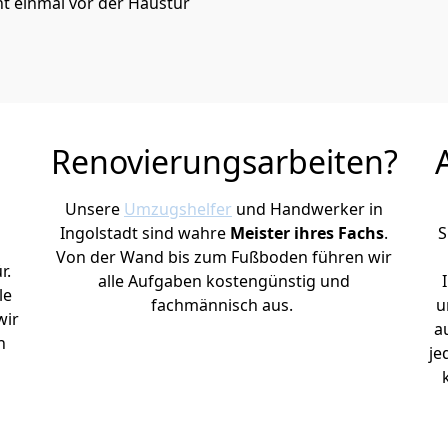
t einmal vor der Haustür
Renovierungsarbeiten?
Unsere
Umzugshelfer
und Handwerker in
Ingolstadt sind wahre
Meister ihres Fachs
.
S
Von der Wand bis zum Fußboden führen wir
r.
alle Aufgaben kostengünstig und
le
fachmännisch aus.
u
wir
a
h
je