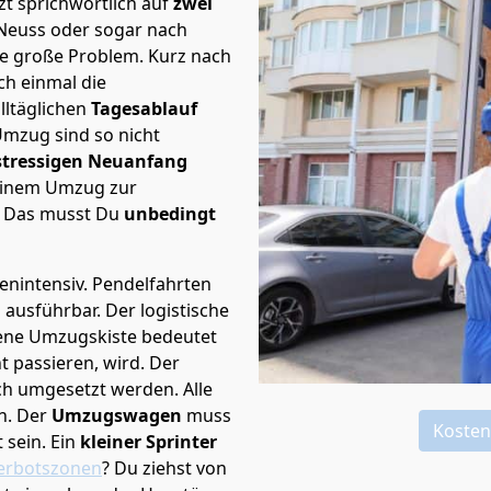
t sprichwörtlich auf
zwei
 Neuss oder sogar nach
te große Problem.
Kurz nach
h einmal die
lltäglichen
Tagesablauf
Umzug sind so nicht
stressigen Neuanfang
 einem Umzug zur
. Das musst Du
unbedingt
tenintensiv. Pendelfahrten
h ausführbar.
Der logistische
sene Umzugskiste bedeutet
ht passieren, wird.
Der
ch umgesetzt werden. Alle
n. Der
Umzugswagen
muss
Kosten
sein. Ein
kleiner Sprinter
erbotszonen
? Du ziehst von