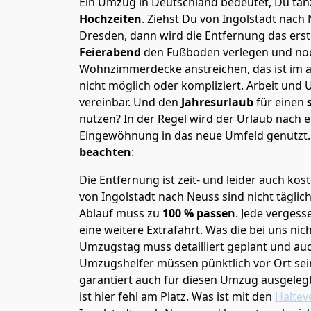
Ein Umzug in Deutschland bedeutet, Du tanz
Hochzeiten
. Ziehst Du von Ingolstadt nach
Dresden, dann wird die Entfernung das ers
Feierabend
den Fußboden verlegen und noc
Wohnzimmerdecke anstreichen, das ist im a
nicht möglich oder kompliziert.
Arbeit und 
vereinbar. Und den
Jahresurlaub
für einen
nutzen? In der Regel wird der Urlaub nach
Eingewöhnung in das neue Umfeld genutzt
beachten
:
Die Entfernung ist zeit- und leider auch kos
von Ingolstadt nach Neuss sind nicht täglic
Ablauf muss zu
100 % passen
. Jede verges
eine weitere Extrafahrt. Was die bei uns nic
Umzugstag muss detailliert geplant und au
Umzugshelfer müssen pünktlich vor Ort sei
garantiert auch für diesen Umzug ausgelegt 
ist hier fehl am Platz. Was ist mit den
Haltev