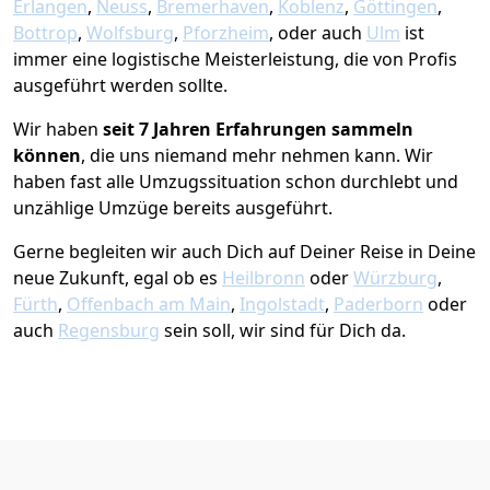
Erlangen
,
Neuss
,
Bremer­haven
,
Koblenz
,
Göttingen
,
Bottrop
,
Wolfsburg
,
Pforzheim
, oder auch
Ulm
ist
immer eine logistische Meisterleistung, die von Profis
ausgeführt werden sollte.
Wir haben
seit
7 Jahren Erfahrungen sammeln
können
, die uns niemand mehr nehmen kann. Wir
haben fast alle Umzugssituation schon durchlebt und
unzählige Umzüge bereits ausgeführt.
Gerne begleiten wir auch Dich auf Deiner Reise in Deine
neue Zukunft, egal ob es
Heilbronn
oder
Würzburg
,
Fürth
,
Offenbach am Main
,
Ingolstadt
,
Paderborn
oder
auch
Regensburg
sein soll, wir sind für Dich da.