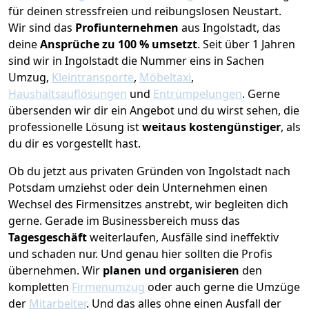
für deinen stressfreien und reibungslosen Neustart.
Wir sind das
Profiunternehmen
aus Ingolstadt, das
deine
Ansprüche zu 100 % umsetzt
. Seit über 1 Jahren
sind wir in Ingolstadt die Nummer eins in Sachen
Umzug,
Kleintransporte
,
Möbeltaxi
,
Haushaltsauflösungen
und
Entrümpelungen
.
Gerne
übersenden wir dir ein Angebot und du wirst sehen, die
professionelle Lösung ist
weitaus kostengünstiger
, als
du dir es vorgestellt hast.
Ob du jetzt aus privaten Gründen von Ingolstadt nach
Potsdam umziehst oder dein Unternehmen einen
Wechsel des Firmensitzes anstrebt, wir begleiten dich
gerne. Gerade im Businessbereich muss das
Tagesgeschäft
weiterlaufen, Ausfälle sind ineffektiv
und schaden nur. Und genau hier sollten die Profis
übernehmen.
Wir
planen und organisieren
den
kompletten
Firmenumzug
oder auch gerne die Umzüge
der
Mitarbeiter
. Und das alles ohne einen Ausfall der