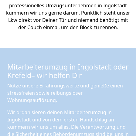
professionelles Umzugsunternehmen in Ingolstadt
kümmern wir uns gerne darum. Pünktlich steht unser
Lkw direkt vor Deiner Tür und niemand benötigt mit
der Couch einmal, um den Block zu rennen.
Mitarbeiterumzug in Ingolstadt oder
Krefeld– wir helfen Dir
Nutze unsere Erfahrungswerte und genieße einen
stressfreien sowie reibungsloser
Wohnungsauflösung.
Wir organisieren deinen Mitarbeiterumzug in
Ingolstadt und von dem ersten Handschlag an
kümmern wir uns um alles. Die Verantwortung und
die Sicherheit eines Behördenumzugs sind bei uns in