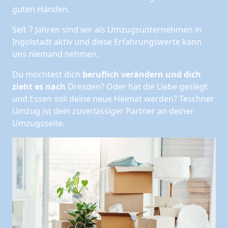
guten Händen.
Seit 7 Jahren sind wir als Umzugsunternehmen in
Ingolstadt aktiv und diese Erfahrungswerte kann
uns niemand nehmen.
Du möchtest dich
beruflich verändern und dich
zieht es nach
Dresden? Oder hat die Liebe gesiegt
und Essen soll deine neue Heimat werden? Teschner
Umzug ist dein zuverlässiger Partner an deiner
Umzugsseite.