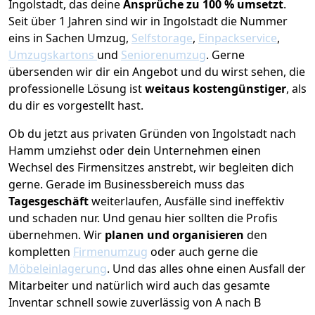
Ingolstadt, das deine
Ansprüche zu 100 % umsetzt
.
Seit über 1 Jahren sind wir in Ingolstadt die Nummer
eins in Sachen Umzug,
Selfstorage
,
Einpackservice
,
Umzugskartons
und
Seniorenumzug
.
Gerne
übersenden wir dir ein Angebot und du wirst sehen, die
professionelle Lösung ist
weitaus kostengünstiger
, als
du dir es vorgestellt hast.
Ob du jetzt aus privaten Gründen von Ingolstadt nach
Hamm umziehst oder dein Unternehmen einen
Wechsel des Firmensitzes anstrebt, wir begleiten dich
gerne. Gerade im Businessbereich muss das
Tagesgeschäft
weiterlaufen, Ausfälle sind ineffektiv
und schaden nur. Und genau hier sollten die Profis
übernehmen.
Wir
planen und organisieren
den
kompletten
Firmenumzug
oder auch gerne die
Möbeleinlagerung
. Und das alles ohne einen Ausfall der
Mitarbeiter und natürlich wird auch das gesamte
Inventar schnell sowie zuverlässig von A nach B