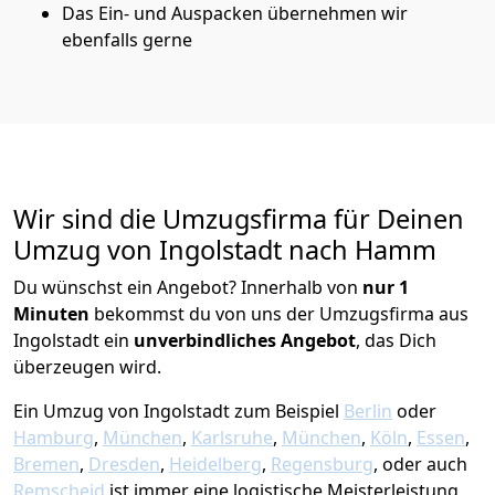
Das Ein- und Auspacken übernehmen wir
ebenfalls gerne
Wir sind die Umzugsfirma für Deinen
Umzug von Ingolstadt nach Hamm
Du wünschst ein Angebot? Innerhalb von
nur 1
Minuten
bekommst du von uns der Umzugsfirma aus
Ingolstadt ein
unverbindliches Angebot
, das Dich
überzeugen wird.
Ein Umzug von Ingolstadt zum Beispiel
Berlin
oder
Hamburg
,
München
,
Karlsruhe
,
München
,
Köln
,
Essen
,
Bremen
,
Dresden
,
Heidelberg
,
Regensburg
, oder auch
Remscheid
ist immer eine logistische Meisterleistung,