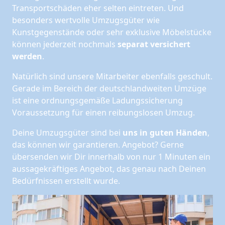
Transportschäden eher selten eintreten. Und
besonders wertvolle Umzugsgüter wie
Kunstgegenstände oder sehr exklusive Möbelstücke
können jederzeit nochmals
separat versichert
werden
.
Natürlich sind unsere Mitarbeiter ebenfalls geschult.
Gerade im Bereich der deutschlandweiten Umzüge
ist eine ordnungsgemäße Ladungssicherung
Voraussetzung für einen reibungslosen Umzug.
Deine Umzugsgüter sind bei
uns in guten Händen
,
das können wir garantieren. Angebot? Gerne
übersenden wir Dir innerhalb von nur 1 Minuten ein
aussagekräftiges Angebot, das genau nach Deinen
Bedürfnissen erstellt wurde.