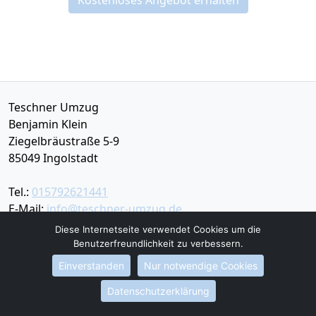
Kostenloses Angebot erhalten
Teschner Umzug
Benjamin Klein
Ziegelbräustraße 5-9
85049
Ingolstadt
Tel.:
015792621441
E-Mail:
info@teschner-umzug.de
Diese Internetseite verwendet Cookies um die
Öffnungszeiten:
Mo - Sa: 09:00 - 19:00 Uhr
Benutzerfreundlichkeit zu verbessern.
Einverstanden
Nur notwendige Cookies
Impressum
Datenschutzerklärung
Datenschutz