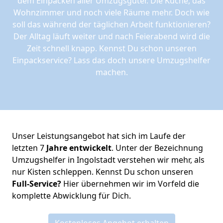
dem Einpacken aller Umzugsgüter. Die Küche, das
Wohnzimmer und noch viele Räume mehr. Doch wie
soll das während der täglichen Arbeit funktionieren?
Der Alltag läuft weiter und nach Feierabend wird die
Zeit schnell knapp. Kennst Du schon unseren
Einpackservice? Lass das doch unsere Umzugshelfer
machen.
Unser Leistungsangebot hat sich im Laufe der
letzten 7
Jahre entwickelt
. Unter der Bezeichnung
Umzugshelfer in Ingolstadt verstehen wir mehr, als
nur Kisten schleppen. Kennst Du schon unseren
Full-Service?
Hier übernehmen wir im Vorfeld die
komplette Abwicklung für Dich.