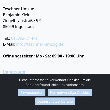
Teschner Umzug
Benjamin Klein
Ziegelbräustraße 5-9
85049
Ingolstadt
Tel.:
015792621441
E-Mail:
info@teschner-umzug.de
Öffnungszeiten:
Mo - Sa: 09:00 - 19:00 Uhr
Impressum
Datenschutz
Diese Internetseite verwendet Cookies um die
Benutzerfreundlichkeit zu verbessern.
Umzugsservice
Einverstanden
Nur notwendige Cookies
Umzugsservice Ingolstadt
Datenschutzerklärung
Büroumzug Ingolstadt