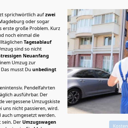
t sprichwörtlich auf
zwei
h Magdeburg oder sogar
s erste große Problem.
Kurz
d noch einmal die
lltäglichen
Tagesablauf
Umzug sind so nicht
stressigen Neuanfang
 einem Umzug zur
. Das musst Du
unbedingt
tenintensiv. Pendelfahrten
äglich ausführbar.
Der
Jede vergessene Umzugskiste
i uns nicht passieren, wird.
d auch umgesetzt werden.
 sein. Der
Umzugswagen
Kosten