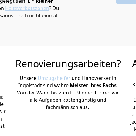
elegt sein. Ein
kleiner
den
Halteverbotszonen
? Du
kannst noch nicht einmal
Renovierungsarbeiten?
Unsere
Umzugshelfer
und Handwerker in
Ingolstadt sind wahre
Meister ihres Fachs
.
S
Von der Wand bis zum Fußboden führen wir
r.
alle Aufgaben kostengünstig und
le
fachmännisch aus.
u
wir
a
h
je
st