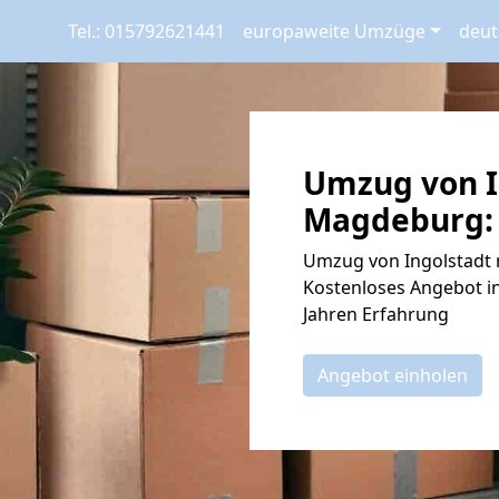
Tel.: 015792621441
europaweite Umzüge
deut
Umzug von I
Magdeburg: 
Umzug von Ingolstadt 
Kostenloses Angebot in
Jahren Erfahrung
Angebot einholen