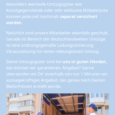
besonders wertvolle Umzugsgüter wie
Kunstgegenstände oder sehr exklusive Möbelstücke
können jederzeit nochmals
separat versichert
werden
.
Natürlich sind unsere Mitarbeiter ebenfalls geschult.
Gerade im Bereich der deutschlandweiten Umzüge
ist eine ordnungsgemäße Ladungssicherung
Voraussetzung für einen reibungslosen Umzug.
Deine Umzugsgüter sind bei
uns in guten Händen
,
das können wir garantieren. Angebot? Gerne
übersenden wir Dir innerhalb von nur 1 Minuten ein
aussagekräftiges Angebot, das genau nach Deinen
Bedürfnissen erstellt wurde.