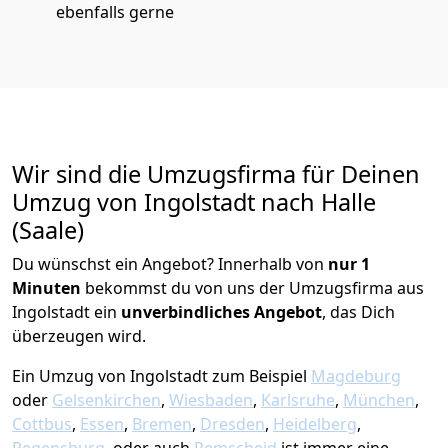
ebenfalls gerne
Wir sind die Umzugsfirma für Deinen
Umzug von Ingolstadt nach Halle
(Saale)
Du wünschst ein Angebot? Innerhalb von
nur 1
Minuten
bekommst du von uns der Umzugsfirma aus
Ingolstadt ein
unverbindliches Angebot
, das Dich
überzeugen wird.
Ein Umzug von Ingolstadt zum Beispiel
Magdeburg
oder
Gelsenkirchen
,
Wiesbaden
,
Karlsruhe
,
München
,
Cottbus
,
Essen
,
Bremen
,
Dresden
,
Heidelberg
,
Regensburg
, oder auch
Remscheid
ist immer eine