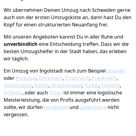
Wir übernehmen Deinen Umzug nach Schweden gerne
auch von der ersten Umzugskiste an, dann hast Du den
Kopf für einen strukturierten Neuanfang frei.
Mit unseren Angeboten kannst Du in aller Ruhe und
unverbindlich
eine Entscheidung treffen. Dass wir die
besten Umzugshelfer in der Stadt haben, das erleben
wir täglich.
Ein Umzug von Ingolstadt nach zum Beispiel
Spanien
oder
Portugal
,
Dänemark
,
Österreich
,
Frankreich
,
Niederlande
,
Italien
,
Griechenland
,
Türkei
,
England
,
Schweiz
, oder auch
Polen
ist immer eine logistische
Meisterleistung, die von Profis ausgeführt werden
sollte, wir dürfen
Norwegen
und
Luxemburg
nicht
vergessen.