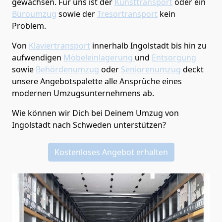
gewachsen. Für uns ist der
Kunsttransport
oder ein
Büroumzug
sowie der
Tresortransport
kein
Problem.
Von
Klaviertransport
innerhalb
Ingolstadt
bis hin zu
aufwendigen
Möbeleinlagerung
und
Entsorgung
sowie
Behördenumzug
oder
Seniorenumzug
deckt
unsere Angebotspalette alle Ansprüche eines
modernen Umzugsunternehmens ab.
Wie können wir Dich bei Deinem Umzug von
Ingolstadt
nach Schweden
unterstützen?
Kostenloses Angebot erhalten