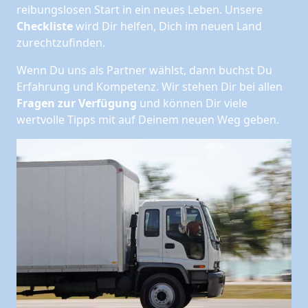
reibungslosen Start in ein neues Leben.
Unsere
Checkliste
wird Dir helfen, Dich im neuen Land
zurechtzufinden.
Wenn Du uns als Partner wählst, dann buchst Du
Erfahrung und Kompetenz. Wir stehen Dir bei allen
Fragen zur Verfügung
und können Dir viele
wertvolle Tipps mit auf Deinem neuen Weg geben.