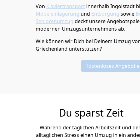
Von
Klaviertransport
innerhalb
Ingolstadt
b
Möbeleinlagerung
und
Entsorgung
sowie
B
Seniorenumzug
deckt unsere Angebotspalet
modernen Umzugsunternehmens ab.
Wie können wir Dich bei Deinem Umzug vo
Griechenland
unterstützen?
Kostenloses Angebot e
Du sparst Zeit
Während der täglichen Arbeitszeit und d
alltäglichen Stress einen Umzug in ein ande