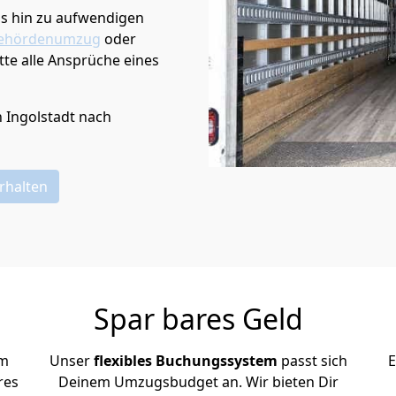
is hin zu aufwendigen
ehördenumzug
oder
te alle Ansprüche eines
n
Ingolstadt
nach
rhalten
Spar bares Geld
em
Unser
flexibles Buchungssystem
passt sich
E
res
Deinem Umzugsbudget an. Wir bieten Dir