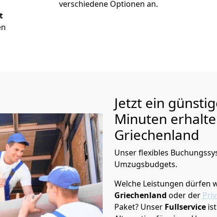
verschiedene Optionen an.
t
en
Jetzt ein günsti
Minuten erhalt
Griechenland
Unser flexibles Buchungssys
Umzugsbudgets.
Welche Leistungen dürfen w
Griechenland
oder der
Pri
Paket? Unser
Fullservice
is