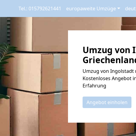
Tel.: 015792621441
europaweite Umzüge
deut
Umzug von I
Griechenland
Umzug von Ingolstadt n
Kostenloses Angebot in
Erfahrung
Angebot einholen