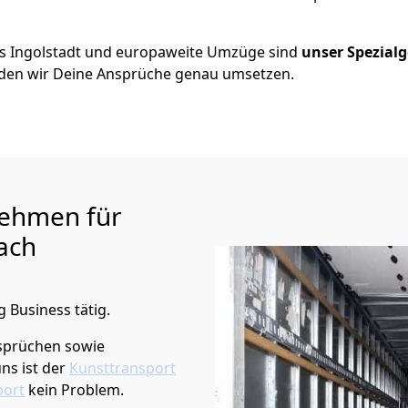
us
Ingolstadt
und europaweite Umzüge sind
unser Spezialg
en wir Deine Ansprüche genau umsetzen.
ehmen für
ach
 Business tätig.
sprüchen sowie
ns ist der
Kunsttransport
port
kein Problem.