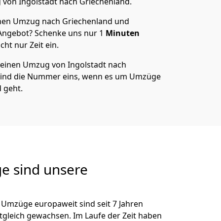
g von
Ingolstadt
nach Griechenland
.
nen Umzug nach Griechenland und
 Angebot? Schenke uns nur
1
Minuten
ht nur Zeit ein.
 deinen Umzug von
Ingolstadt
nach
sind die Nummer eins, wenn es um Umzüge
 geht.
e sind unsere
 Umzüge europaweit sind seit
7
Jahren
itgleich gewachsen.
Im Laufe der Zeit haben