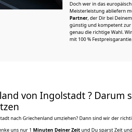
Doch wer in das europäische
Meisterleistung abliefern 
Partner
, der Dir bei Dein
günstig und kompetent zur S
genau die richtige Wahl. Wi
mit 100 % Festpreisgarantie
and von Ingolstadt ? Darum so
utzen
stadt
nach Griechenland
umziehen? Dann sind wir der richti
henke uns nur
1
Minuten Deiner Zeit
und Du sparst Zeit un