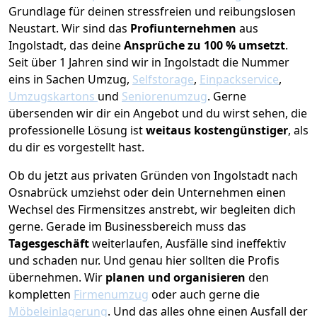
Grundlage für deinen stressfreien und reibungslosen
Neustart.
Wir sind das
Profiunternehmen
aus
Ingolstadt, das deine
Ansprüche zu 100 % umsetzt
.
Seit über 1 Jahren sind wir in Ingolstadt die Nummer
eins in Sachen Umzug,
Selfstorage
,
Einpackservice
,
Umzugskartons
und
Seniorenumzug
.
Gerne
übersenden wir dir ein Angebot und du wirst sehen, die
professionelle Lösung ist
weitaus kostengünstiger
, als
du dir es vorgestellt hast.
Ob du jetzt aus privaten Gründen von Ingolstadt nach
Osnabrück umziehst oder dein Unternehmen einen
Wechsel des Firmensitzes anstrebt, wir begleiten dich
gerne. Gerade im Businessbereich muss das
Tagesgeschäft
weiterlaufen, Ausfälle sind ineffektiv
und schaden nur. Und genau hier sollten die Profis
übernehmen.
Wir
planen und organisieren
den
kompletten
Firmenumzug
oder auch gerne die
Möbeleinlagerung
. Und das alles ohne einen Ausfall der