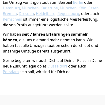
Ein Umzug von Ingolstadt zum Beispiel
Berlin
oder
Hamburg
,
München
,
Karlsruhe
,
München
,
Köln
,
Essen
,
Bremen
,
Dresden
,
Heidelberg
,
Regensburg
, oder auch
Remscheid
ist immer eine logistische Meisterleistung,
die von Profis ausgeführt werden sollte.
Wir haben
seit
7 Jahren Erfahrungen sammeln
können
, die uns niemand mehr nehmen kann. Wir
haben fast alle Umzugssituation schon durchlebt und
unzählige Umzüge bereits ausgeführt.
Gerne begleiten wir auch Dich auf Deiner Reise in Deine
neue Zukunft, egal ob es
Düsseldorf
oder auch
Potsdam
sein soll, wir sind für Dich da.