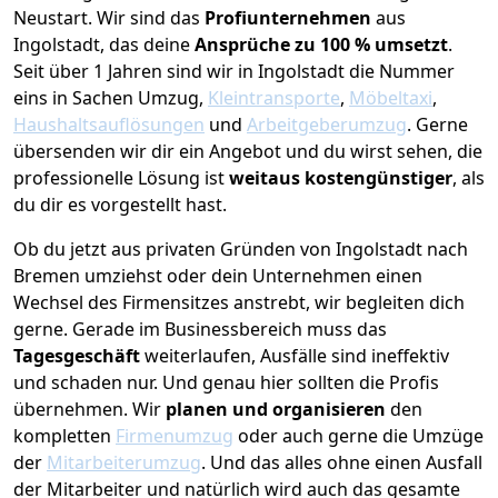
Neustart.
Wir sind das
Profiunternehmen
aus
Ingolstadt, das deine
Ansprüche zu 100 % umsetzt
.
Seit über 1 Jahren sind wir in Ingolstadt die Nummer
eins in Sachen Umzug,
Kleintransporte
,
Möbeltaxi
,
Haushaltsauflösungen
und
Arbeitgeberumzug
.
Gerne
übersenden wir dir ein Angebot und du wirst sehen, die
professionelle Lösung ist
weitaus kostengünstiger
, als
du dir es vorgestellt hast.
Ob du jetzt aus privaten Gründen von Ingolstadt nach
Bremen umziehst oder dein Unternehmen einen
Wechsel des Firmensitzes anstrebt, wir begleiten dich
gerne. Gerade im Businessbereich muss das
Tagesgeschäft
weiterlaufen, Ausfälle sind ineffektiv
und schaden nur. Und genau hier sollten die Profis
übernehmen.
Wir
planen und organisieren
den
kompletten
Firmenumzug
oder auch gerne die Umzüge
der
Mitarbeiterumzug
. Und das alles ohne einen Ausfall
der Mitarbeiter und natürlich wird auch das gesamte