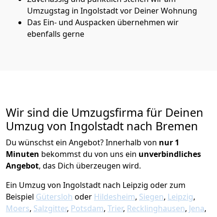
Umzugstag in Ingolstadt vor Deiner Wohnung
Das Ein- und Auspacken übernehmen wir
ebenfalls gerne
Wir sind die Umzugsfirma für Deinen
Umzug von Ingolstadt nach Bremen
Du wünschst ein Angebot? Innerhalb von
nur 1
Minuten
bekommst du von uns ein
unverbindliches
Angebot
, das Dich überzeugen wird.
Ein Umzug von Ingolstadt nach Leipzig oder zum
Beispiel
Gütersloh
oder
Hildesheim
,
Siegen
,
Leipzig
,
Moers
,
Salzgitter
,
Potsdam
,
Trier
,
Recklinghausen
,
Jena
,