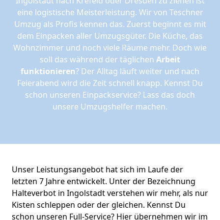
Ingolstadt nach Krefeld oder Dresden zu ziehen ist
eine logistische Meisterleistung. Wir von Teschner
Umzug als Profis kennen das. Zuerst beginnt es mit
dem Einpacken aller Umzugsgüter. Die Küche, das
Wohnzimmer und noch viele Räume mehr. Doch wie
soll das während der täglichen
Arbeit
funktionieren
? Der Alltag läuft weiter und nach
Feierabend wird die Zeit schnell knapp. Kennst Du
schon unseren Einpackservice? Lass das doch
unsere Umzugshelfer machen.
Unser Leistungsangebot hat sich im Laufe der
letzten 7 Jahre entwickelt. Unter der Bezeichnung
Halteverbot in Ingolstadt verstehen wir mehr, als nur
Kisten schleppen oder der gleichen. Kennst Du
schon unseren Full-Service? Hier übernehmen wir im