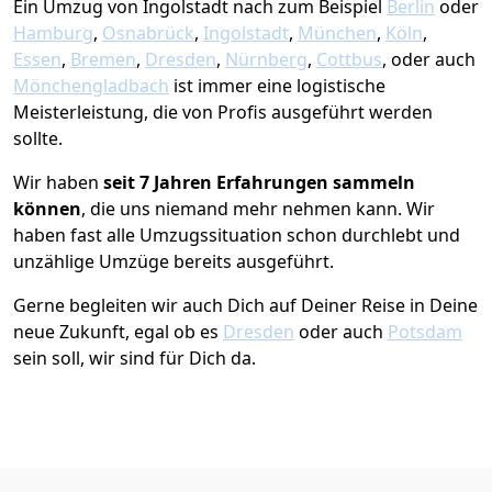
Ein Umzug von Ingolstadt nach zum Beispiel
Berlin
oder
Hamburg
,
Osnabrück
,
Ingolstadt
,
München
,
Köln
,
Essen
,
Bremen
,
Dresden
,
Nürnberg
,
Cottbus
, oder auch
Mönchen­gladbach
ist immer eine logistische
Meisterleistung, die von Profis ausgeführt werden
sollte.
Wir haben
seit
7 Jahren Erfahrungen sammeln
können
, die uns niemand mehr nehmen kann. Wir
haben fast alle Umzugssituation schon durchlebt und
unzählige Umzüge bereits ausgeführt.
Gerne begleiten wir auch Dich auf Deiner Reise in Deine
neue Zukunft, egal ob es
Dresden
oder auch
Potsdam
sein soll, wir sind für Dich da.