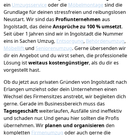
ein
Umzugsservice
oder die
Möbelmontage
sind die
Grundlage für deinen stressfreien und reibungslosen
Neustart.
Wir sind das
Profiunternehmen
aus
Ingolstadt, das deine
Ansprüche zu 100 % umsetzt
.
Seit über 1 Jahren sind wir in Ingolstadt die Nummer
eins in Sachen Umzug,
Entsorgung
,
Behördenumzug
,
Möbellift
und
Seniorenumzug
.
Gerne übersenden wir
dir ein Angebot und du wirst sehen, die professionelle
Lösung ist
weitaus kostengünstiger
, als du dir es
vorgestellt hast.
Ob du jetzt aus privaten Gründen von Ingolstadt nach
Erlangen umziehst oder dein Unternehmen einen
Wechsel des Firmensitzes anstrebt, wir begleiten dich
gerne. Gerade im Businessbereich muss das
Tagesgeschäft
weiterlaufen, Ausfälle sind ineffektiv
und schaden nur. Und genau hier sollten die Profis
übernehmen.
Wir
planen und organisieren
den
kompletten
Firmenumzug
oder auch gerne die