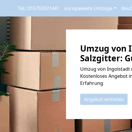
Tel.: 015792621441
europaweite Umzüge
deut
Umzug von I
Salzgitter: 
Umzug von Ingolstadt n
Kostenloses Angebot in
Erfahrung
Angebot einholen