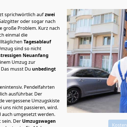
t sprichwörtlich auf
zwei
Salzgitter oder sogar nach
te große Problem.
Kurz nach
h einmal die
lltäglichen
Tagesablauf
Umzug sind so nicht
stressigen Neuanfang
 einem Umzug zur
. Das musst Du
unbedingt
tenintensiv. Pendelfahrten
glich ausführbar.
Der
Jede vergessene Umzugskiste
i uns nicht passieren, wird.
d auch umgesetzt werden.
 sein. Der
Umzugswagen
Kosten