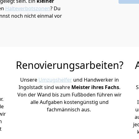
elegt sein. Ein
kleiner
den
Halteverbotszonen
? Du
annst noch nicht einmal vor
Renovierungsarbeiten?
Unsere
Umzugshelfer
und Handwerker in
Ingolstadt sind wahre
Meister ihres Fachs
.
S
Von der Wand bis zum Fußboden führen wir
r.
alle Aufgaben kostengünstig und
le
fachmännisch aus.
u
wir
a
h
je
t