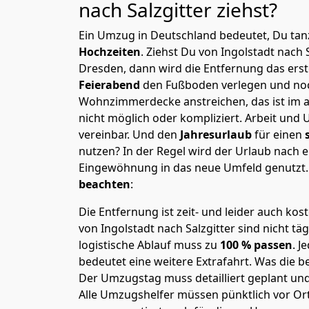
nach Salzgitter
ziehst?
Ein Umzug in Deutschland bedeutet, Du tanz
Hochzeiten
. Ziehst Du von Ingolstadt nach 
Dresden, dann wird die Entfernung das ers
Feierabend
den Fußboden verlegen und noc
Wohnzimmerdecke anstreichen, das ist im a
nicht möglich oder kompliziert.
Arbeit und 
vereinbar. Und den
Jahresurlaub
für einen
nutzen? In der Regel wird der Urlaub nach
Eingewöhnung in das neue Umfeld genutzt
beachten
:
Die Entfernung ist zeit- und leider auch kos
von Ingolstadt nach Salzgitter sind nicht tä
logistische Ablauf muss zu
100 % passen
. 
bedeutet eine weitere Extrafahrt. Was die be
Der Umzugstag muss detailliert geplant un
Alle Umzugshelfer müssen pünktlich vor Ort